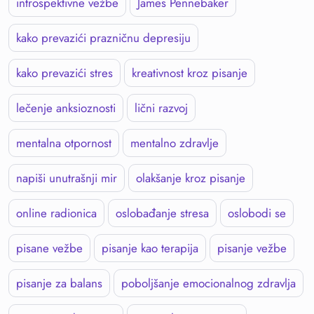
introspektivne vežbe
James Pennebaker
kako prevazići prazničnu depresiju
kako prevazići stres
kreativnost kroz pisanje
lečenje anksioznosti
lični razvoj
mentalna otpornost
mentalno zdravlje
napiši unutrašnji mir
olakšanje kroz pisanje
online radionica
oslobađanje stresa
oslobodi se
pisane vežbe
pisanje kao terapija
pisanje vežbe
pisanje za balans
poboljšanje emocionalnog zdravlja