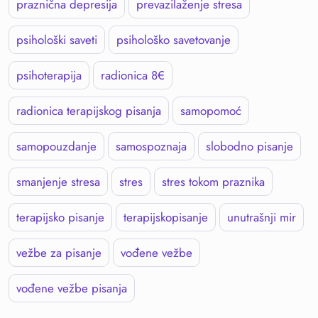
praznična depresija
prevazilaženje stresa
psihološki saveti
psihološko savetovanje
psihoterapija
radionica 8€
radionica terapijskog pisanja
samopomoć
samopouzdanje
samospoznaja
slobodno pisanje
smanjenje stresa
stres
stres tokom praznika
terapijsko pisanje
terapijskopisanje
unutrašnji mir
vežbe za pisanje
vođene vežbe
vođene vežbe pisanja