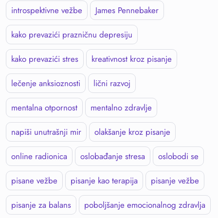
introspektivne vežbe
James Pennebaker
kako prevazići prazničnu depresiju
kako prevazići stres
kreativnost kroz pisanje
lečenje anksioznosti
lični razvoj
mentalna otpornost
mentalno zdravlje
napiši unutrašnji mir
olakšanje kroz pisanje
online radionica
oslobađanje stresa
oslobodi se
pisane vežbe
pisanje kao terapija
pisanje vežbe
pisanje za balans
poboljšanje emocionalnog zdravlja