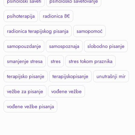
psihološki saveti
psihološko savetovanje
psihoterapija
radionica 8€
radionica terapijskog pisanja
samopomoć
samopouzdanje
samospoznaja
slobodno pisanje
smanjenje stresa
stres
stres tokom praznika
terapijsko pisanje
terapijskopisanje
unutrašnji mir
vežbe za pisanje
vođene vežbe
vođene vežbe pisanja