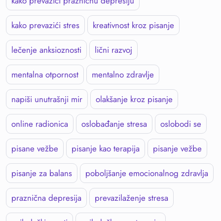
kako prevazići prazničnu depresiju
kako prevazići stres
kreativnost kroz pisanje
lečenje anksioznosti
lični razvoj
mentalna otpornost
mentalno zdravlje
napiši unutrašnji mir
olakšanje kroz pisanje
online radionica
oslobađanje stresa
oslobodi se
pisane vežbe
pisanje kao terapija
pisanje vežbe
pisanje za balans
poboljšanje emocionalnog zdravlja
praznična depresija
prevazilaženje stresa