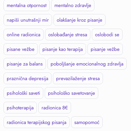
mentalna otpornost
mentalno zdravlje
napiši unutrašnji mir
olakšanje kroz pisanje
online radionica
oslobađanje stresa
oslobodi se
pisane vežbe
pisanje kao terapija
pisanje vežbe
pisanje za balans
poboljšanje emocionalnog zdravlja
praznična depresija
prevazilaženje stresa
psihološki saveti
psihološko savetovanje
psihoterapija
radionica 8€
radionica terapijskog pisanja
samopomoć