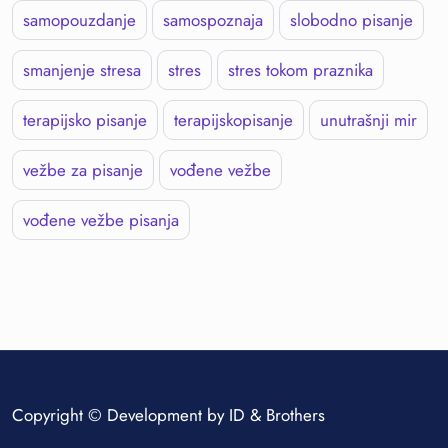
samopouzdanje
samospoznaja
slobodno pisanje
smanjenje stresa
stres
stres tokom praznika
terapijsko pisanje
terapijskopisanje
unutrašnji mir
vežbe za pisanje
vođene vežbe
vođene vežbe pisanja
Copyright © Development by
ID & Brothers