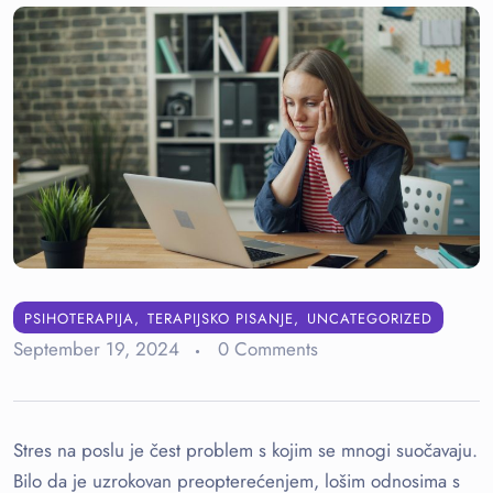
PSIHOTERAPIJA
TERAPIJSKO PISANJE
UNCATEGORIZED
September 19, 2024
0 Comments
Stres na poslu je čest problem s kojim se mnogi suočavaju.
Bilo da je uzrokovan preopterećenjem, lošim odnosima s