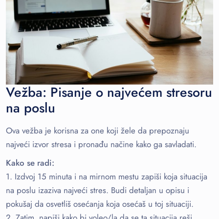
Vežba: Pisanje o najvećem stresoru
na poslu
Ova vežba je korisna za one koji žele da prepoznaju
najveći izvor stresa i pronađu načine kako ga savladati.
Kako se radi:
1. Izdvoj 15 minuta i na mirnom mestu zapiši koja situacija
na poslu izaziva najveći stres. Budi detaljan u opisu i
pokušaj da osvetliš osećanja koja osećaš u toj situaciji.
2. Zatim, napiši kako bi voleo/la da se ta situacija reši.