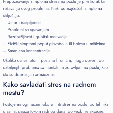
Prepoznavanje simptoma stresa na poslu je prvi korak ka
rešavanju ovog problema. Neki od najčešćih simptoma
uključuju:
– Umor i iscrpljenost
– Problemi sa spavanjem
– Razdražljivost i gubitak motivacije
– Fizički simptomi poput glavobolja ili bolova u mišićima
– Smanjena koncentracija
Ukoliko ovi simptomi postanu hronični, mogu dovesti do
ozbiljnijih problema sa mentalnim zdravljem na poslu, kao
što su depresija i anksioznost.
Kako savladati stres na radnom
mestu?
Postoje mnogi načini kako smiriti stres na poslu, od tehnika
disanja, pauza tokom radnog dana, do vežbi relaksacije.