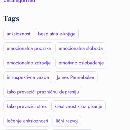
Uncategorized
Tags
anksioznost
besplatna e-knjiga
emocionalna podrška
emocionalna sloboda
emocionalno zdravlje
emotivno oslobađanje
introspektivne vežbe
James Pennebaker
kako prevazići prazničnu depresiju
kako prevazići stres
kreativnost kroz pisanje
lečenje anksioznosti
lični razvoj