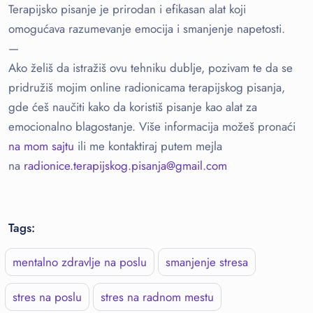
Terapijsko pisanje je prirodan i efikasan alat koji
omogućava razumevanje emocija i smanjenje napetosti.
—
Ako želiš da istražiš ovu tehniku dublje, pozivam te da se
pridružiš mojim online radionicama terapijskog pisanja,
gde ćeš naučiti kako da koristiš pisanje kao alat za
emocionalno blagostanje. Više informacija možeš pronaći
na mom sajtu
ili me kontaktiraj putem mejla
na
radionice.terapijskog.pisanja@
gmail.com
Tags:
mentalno zdravlje na poslu
smanjenje stresa
stres na poslu
stres na radnom mestu