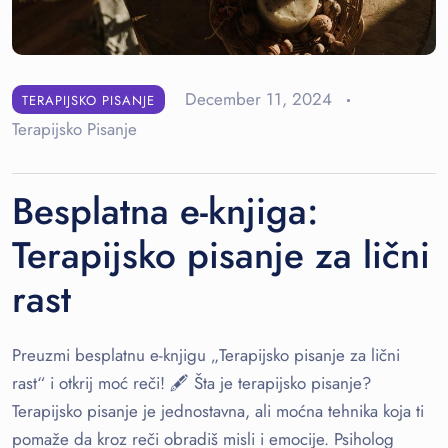
December 11, 2024
TERAPIJSKO PISANJE
Terapijsko Pisanje
Besplatna e-knjiga:
Terapijsko pisanje za lični
rast
Preuzmi besplatnu e-knjigu „Terapijsko pisanje za lični
rast“ i otkrij moć reči! 🖋 Šta je terapijsko pisanje?
Terapijsko pisanje je jednostavna, ali moćna tehnika koja ti
pomaže da kroz reči obradiš misli i emocije. Psiholog