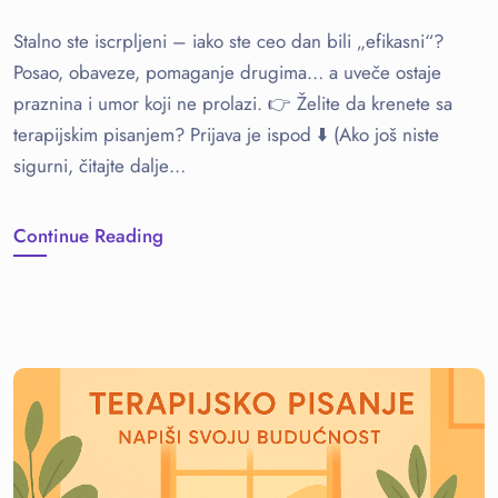
Stalno ste iscrpljeni – iako ste ceo dan bili „efikasni“?
Posao, obaveze, pomaganje drugima… a uveče ostaje
praznina i umor koji ne prolazi. 👉 Želite da krenete sa
terapijskim pisanjem? Prijava je ispod ⬇️ (Ako još niste
sigurni, čitajte dalje…
Continue Reading