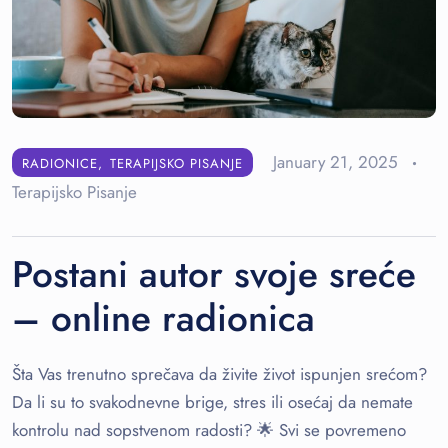
January 21, 2025
RADIONICE
TERAPIJSKO PISANJE
Terapijsko Pisanje
Postani autor svoje sreće
– online radionica
Šta Vas trenutno sprečava da živite život ispunjen srećom?
Da li su to svakodnevne brige, stres ili osećaj da nemate
kontrolu nad sopstvenom radosti? 🌟 Svi se povremeno