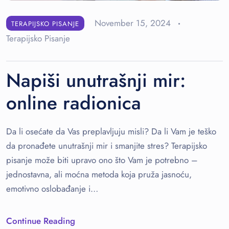
November 15, 2024
TERAPIJSKO PISANJE
Terapijsko Pisanje
Napiši unutrašnji mir:
online radionica
Da li osećate da Vas preplavljuju misli? Da li Vam je teško
da pronađete unutrašnji mir i smanjite stres? Terapijsko
pisanje može biti upravo ono što Vam je potrebno –
jednostavna, ali moćna metoda koja pruža jasnoću,
emotivno oslobađanje i…
Continue Reading