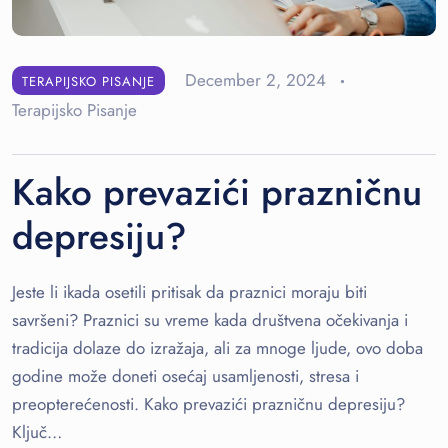
December 2, 2024
TERAPIJSKO PISANJE
Terapijsko Pisanje
Kako prevazići prazničnu
depresiju?
Jeste li ikada osetili pritisak da praznici moraju biti
savršeni? Praznici su vreme kada društvena očekivanja i
tradicija dolaze do izražaja, ali za mnoge ljude, ovo doba
godine može doneti osećaj usamljenosti, stresa i
preopterećenosti. Kako prevazići prazničnu depresiju?
Ključ…