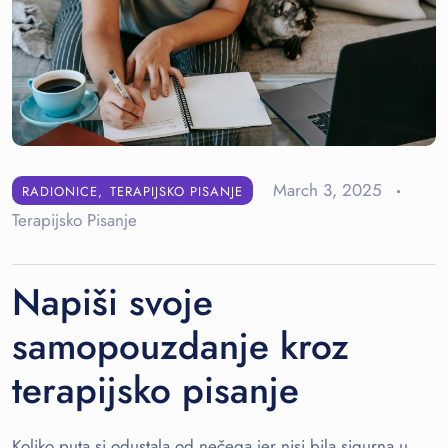
March 3, 2025
RADIONICE
TERAPIJSKO PISANJE
Terapijsko Pisanje
Napiši svoje
samopouzdanje kroz
terapijsko pisanje
Koliko puta si odustala od nečega jer nisi bila sigurna u