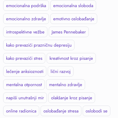
emocionalna podrška
emocionalna sloboda
emocionalno zdravlje
emotivno oslobađanje
introspektivne vežbe
James Pennebaker
kako prevazići prazničnu depresiju
kako prevazići stres
kreativnost kroz pisanje
lečenje anksioznosti
lični razvoj
mentalna otpornost
mentalno zdravlje
napiši unutrašnji mir
olakšanje kroz pisanje
online radionica
oslobađanje stresa
oslobodi se