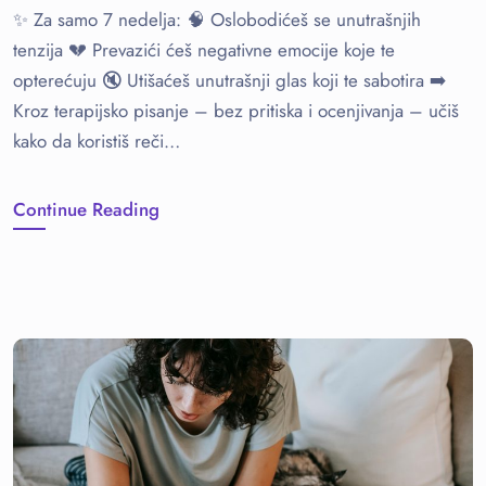
✨ Za samo 7 nedelja: 🧠 Oslobodićeš se unutrašnjih
tenzija 💔 Prevazići ćeš negativne emocije koje te
opterećuju 🔇 Utišaćeš unutrašnji glas koji te sabotira ➡️
Kroz terapijsko pisanje – bez pritiska i ocenjivanja – učiš
kako da koristiš reči…
Continue Reading