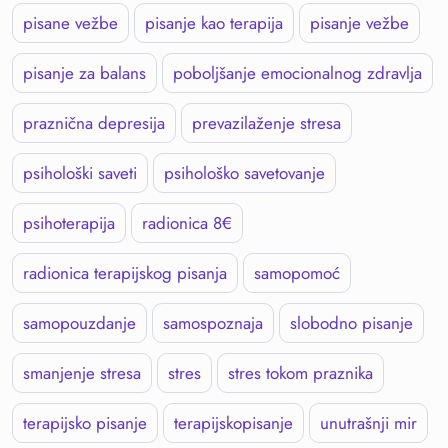
pisane vežbe
pisanje kao terapija
pisanje vežbe
pisanje za balans
poboljšanje emocionalnog zdravlja
praznična depresija
prevazilaženje stresa
psihološki saveti
psihološko savetovanje
psihoterapija
radionica 8€
radionica terapijskog pisanja
samopomoć
samopouzdanje
samospoznaja
slobodno pisanje
smanjenje stresa
stres
stres tokom praznika
terapijsko pisanje
terapijskopisanje
unutrašnji mir